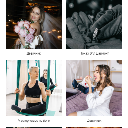
Девичник
Показ Эпл Даймонт
Мастер-класс по йоге
Девичник