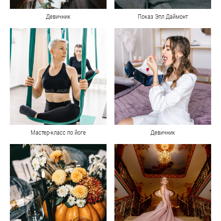
Девичник
Показ Эпл Даймонт
Мастер-класс по йоге
Девичник