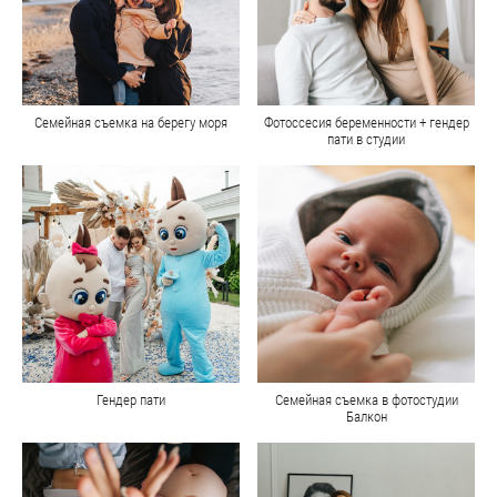
Семейная съемка на берегу моря
Фотоссесия беременности + гендер
пати в студии
Гендер пати
Семейная съемка в фотостудии
Балкон