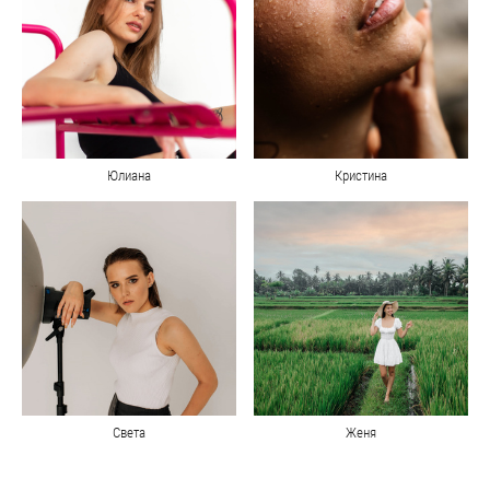
Юлиана
Кристина
Света
Женя